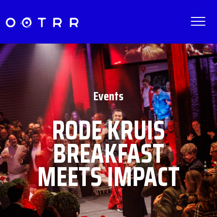
Events
RODE KRUIS
BREAKFAST
MEETS IMPACT