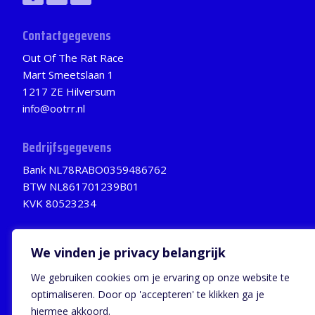
Contactgegevens
Out Of The Rat Race
Mart Smeetslaan 1
1217 ZE Hilversum
info@ootrr.nl
Bedrijfsgegevens
Bank NL78RABO0359486762
BTW NL861701239B01
KVK 80523234
We vinden je privacy belangrijk
Privacybeleid
We gebruiken cookies om je ervaring op onze website te
© Out Of The Rat Race
optimaliseren. Door op 'accepteren' te klikken ga je
een website van
studio nulelfzeven
hiermee akkoord.